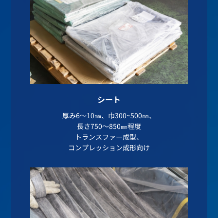
シート
厚み6～10㎜、巾300~500㎜、
長さ750～850㎜程度
トランスファー成型、
コンプレッション成形向け