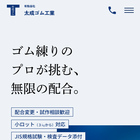
配合変更・試作相談歓迎
小ロット
対応
（３㎏から）
JIS規格試験・検査データ添付