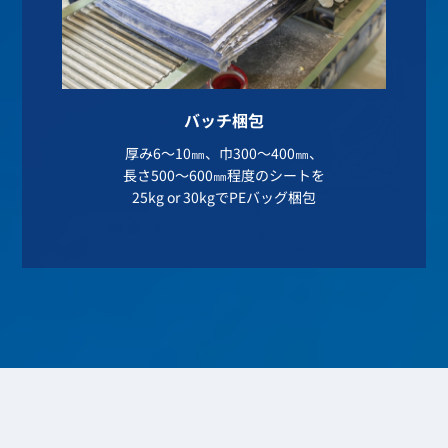
バッチ梱包
厚み6～10㎜、巾300～400㎜、
長さ500～600㎜程度のシートを
25kg or 30kgでPEバッグ梱包